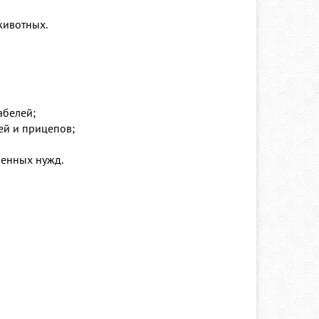
животных.
абелей;
ей и прицепов;
венных нужд.