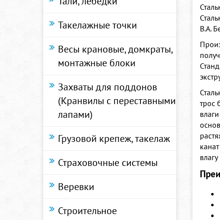
Тали, лебедки
Сталь
Сталь
Такелажные точки
В.А. Б
Произ
Весы крановые, домкраты,
получ
монтажные блоки
Станд
экстр
Захваты для поддонов
Сталь
(Кранвилы с переставными
трос 
лапами)
влаги
основ
растя
Грузовой крепеж, такелаж
канат
влагу
Страховочные системы
Преи
Веревки
Строительное