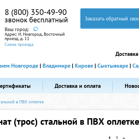
8 (800) 350-49-90
звонок бесплатный
Заказать обратный зво
Ваш город:
Адрес:
Н. Новгород, Восточный
проезд, д. 11
Схема проезда
Доставка
нем Новгороде
|
Владимире
|
Кирове
|
Сыктывкаре
|
Са
Сертификаты
Доставка и оплата
Ново
стальной в ПВХ оплетке
нат (трос) стальной в ПВХ оплетк
1
2
»