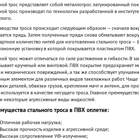
ной трос представляет собой металлотрос латунированный по
ной трос производят по технологии разработанной в институ
елого.
водства троса происходит следующим образом — сначала вок
ается прядь. Затем полученные пряди снова обматывают вокру
артное количество нитей для изготовления стального троса — 6
узионную установку в которой покрывается пластикатом ПВХ.
ной трос может отличаться по силе растяжения и гибкости. В з
бывает крученый или винтовой. ПВХ покрытие предохраняет ме
 и механических повреждений, а так же способствует улучшени
ным элементом для различных видов такелажных работ. Чаще в
жки деталей, обвязки грузов, крепления мачт и антенн, для п
 используется в качестве несущего троса. Главное преимущество
 и некоторые агрессивные виды жидкостей.
мущества стального троса в ПВХ оплетке:
Отличная рабочая нагрузка;
Высокая прочность изделия к агрессивной среде;
Высокая сопротивление УФ-излучению;