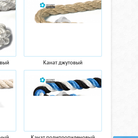
овый
Канат джутовый
жный
Канат полипропиленовый