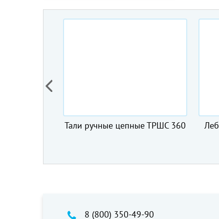
ные ТРШС 360
Лебедка рычажная тросовая
Леб
МТМ 1,5 т, 20 м
ZN
8 (800) 350-49-90