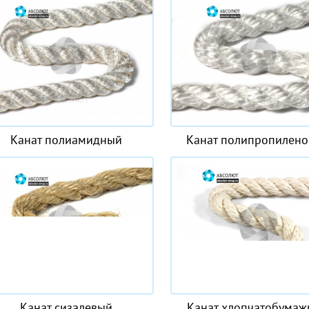
Канат полиамидный
Канат полипропилен
Канат сизалевый
Канат хлопчатобума