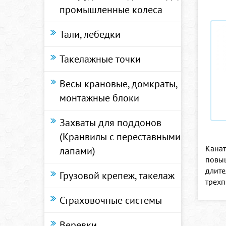
промышленные колеса
Тали, лебедки
Такелажные точки
Весы крановые, домкраты,
монтажные блоки
Захваты для поддонов
(Кранвилы с переставными
Канат
лапами)
повыш
длите
Грузовой крепеж, такелаж
трехп
Страховочные системы
Веревки