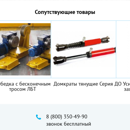
Сопутствующие товары
ым
Домкраты тянущие Серия ДО
Усиленные дугообраз
зажимы SAE 1045 ТИП
8 (800) 350-49-90
звонок бесплатный