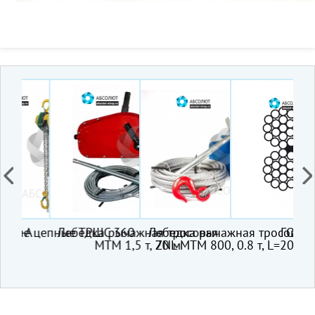
Z-A
ые цепные ТРШС 360
Лебедка рычажная тросовая
Лебедка рычажная тросовая
ГОСТ 307
Ст
МТМ 1,5 т, 20 м
ZNL МТМ 800, 0.8 т, L=20м