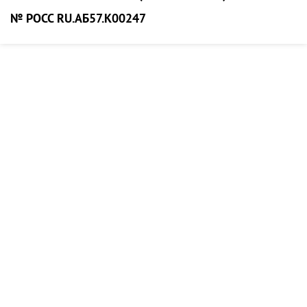
№ РОСС RU.АБ57.К00247