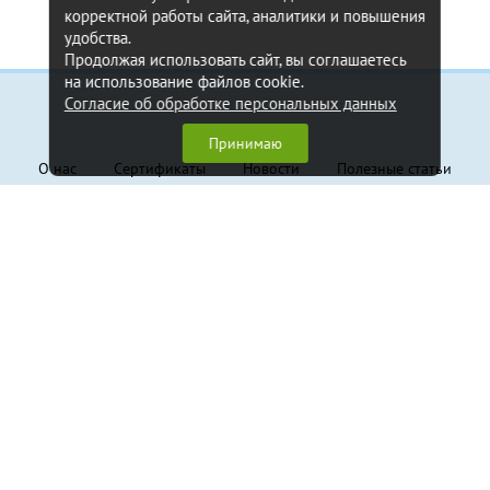
корректной работы сайта, аналитики и повышения
удобства.
Продолжая использовать сайт, вы соглашаетесь
на использование файлов cookie.
Согласие об обработке персональных данных
Информация
Принимаю
О нас
Сертификаты
Новости
Полезные статьи
Контакты
Обратная связь
Клиентам
Доставка и оплата
Гарантия
Политика конфиденциальности
Пользовательское соглашение
Продукция
Грузовые стропы
Траверсы
Крепление грузов
Канаты стальные
Захваты
Складское оборудование
Тали и лебёдки
Блоки монтажные
Грузовой крепеж, такелаж
Страховочные системы