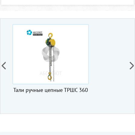
е цепные ТРШС 360
Лебедка рычажная
МТМ 1,5 т, 