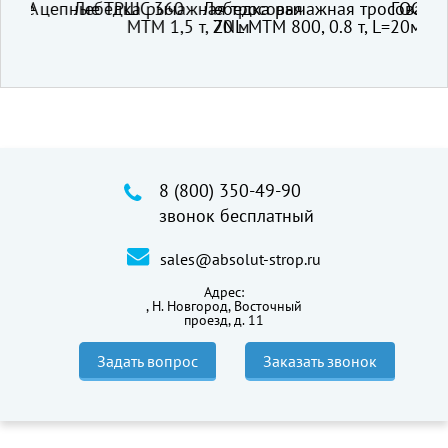
Z-A
ые цепные ТРШС 360
Лебедка рычажная тросовая
Лебедка рычажная тросовая
ГОСТ 307
Ст
МТМ 1,5 т, 20 м
ZNL МТМ 800, 0.8 т, L=20м
8 (800) 350-49-90
звонок бесплатный
sales@absolut-strop.ru
Адрес:
,
Н. Новгород, Восточный
проезд, д. 11
Задать вопрос
Заказать звонок