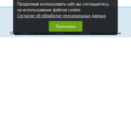
Продолжая использовать сайт, вы соглашаетесь
на использование файлов cookie.
Согласие об обработке персональных данных
Информация
Принимаю
О нас
Сертификаты
Новости
Полезные статьи
Контакты
Обратная связь
Клиентам
Доставка и оплата
Гарантия
Политика конфиденциальности
Пользовательское соглашение
Продукция
Грузовые стропы
Траверсы
Крепление грузов
Канаты стальные
Захваты
Складское оборудование
Тали и лебёдки
Блоки монтажные
Грузовой крепеж, такелаж
Страховочные системы
Канаты и веревки
Фурнитура для складского оборудования