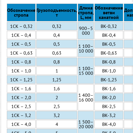
Длина
Обозначение
Обозначение
Грузоподъемность,
Доп
стропа,
ветви
стропа
т
на
L, мм
канатной
1СК – 0,32
0,32
ВК-0,32
900–5
000
1СК – 0,4
0,4
ВК-0,4
1СК – 0,5
0,5
ВК-0,5
1 100–
10 000
1СК – 0,63
0,63
ВК-0,63
1СК – 0,8
0,8
ВК-0,8
1 100–
1СК – 1,0
1
ВК-1,0
15 000
1СК – 1,25
1,25
ВК-1,25
1СК – 1,6
1,6
ВК-1,6
1 400–
1СК – 2,0
2
ВК-2,0
16 000
1СК – 2,5
2,5
ВК-2,5
1СК – 3,2
3,2
ВК-3,2
1 500–
1СК – 4,0
4
ВК-4,0
20 000