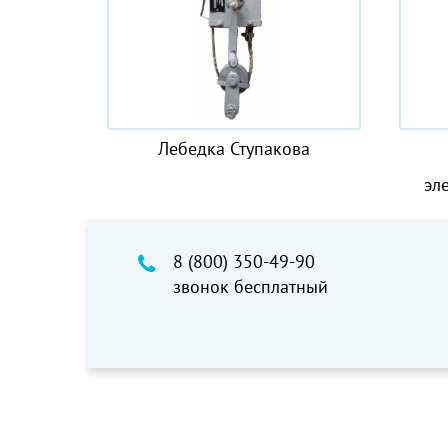
а Ступакова
Крюковая подвеска
двухблочная к тали
электрической CD1 10.0 t
8 (800) 350-49-90
звонок бесплатный