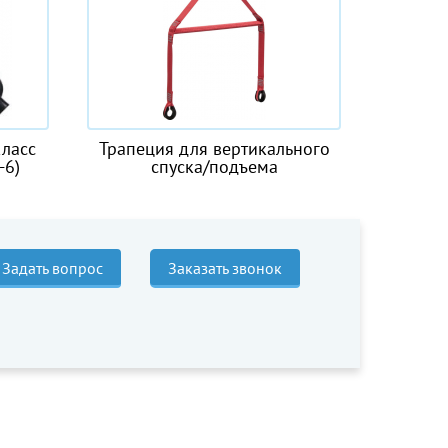
 вертикального
Канат пеньковый
/подъема
Задать вопрос
Заказать звонок