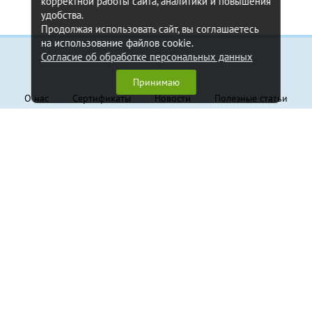
корректной работы сайта, аналитики и повышения
удобства.
Продолжая использовать сайт, вы соглашаетесь
на использование файлов cookie.
Согласие об обработке персональных данных
Информация
Принимаю
О нас
Сертификаты
Новости
Полезные статьи
Контакты
Обратная связь
Клиентам
Доставка и оплата
Гарантия
Политика конфиденциальности
Пользовательское соглашение
Продукция
Грузовые стропы
Траверсы
Крепление грузов
Канаты стальные
Захваты
Складское оборудование
Тали и лебёдки
Блоки монтажные
Грузовой крепеж, такелаж
Страховочные системы