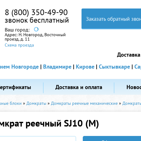
8 (800) 350-49-90
звонок бесплатный
Заказать обратный зво
Ваш город:
Адрес:
Н. Новгород, Восточный
проезд, д. 11
Схема проезда
Доставка
нем Новгороде
|
Владимире
|
Кирове
|
Сыктывкаре
|
Са
Сертификаты
Доставка и оплата
Ново
жные блоки
»
Домкраты
»
Домкраты реечные механические
»
Домкраты
мкрат реечный SJ10 (M)