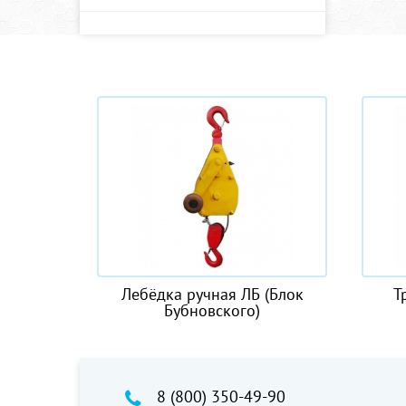
учная ЛБ (Блок
Траловые блоки IB (LB)
новского)
8 (800) 350-49-90