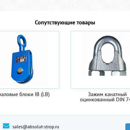
Сопутствующие товары
Зажим канатный
Строп аГ
оцинкованный DIN 741
sales@absolut-strop.ru