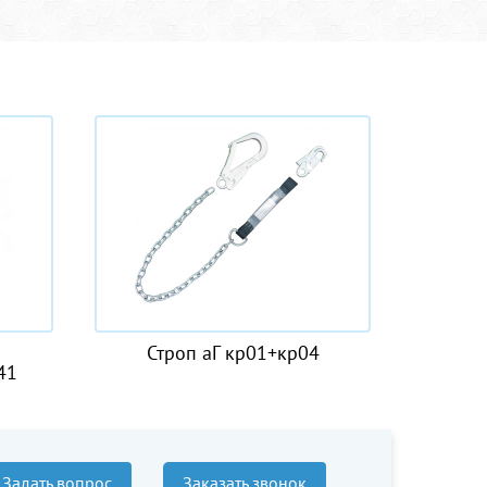
 кр01+кр04
Веревка полиамидная
крученая
Задать вопрос
Заказать звонок