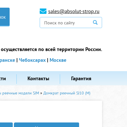
sales@absolut-strop.ru
нок
 осуществляется по всей территории России.
ранске
|
Чебоксарах
|
Москве
сти
Контакты
Гарантия
 реечные модели SJM
»
Домкрат реечный SJ10 (M)