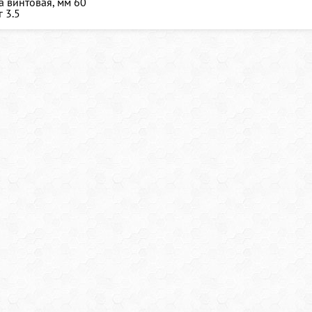
 винтовая, мм
60
г
3.5