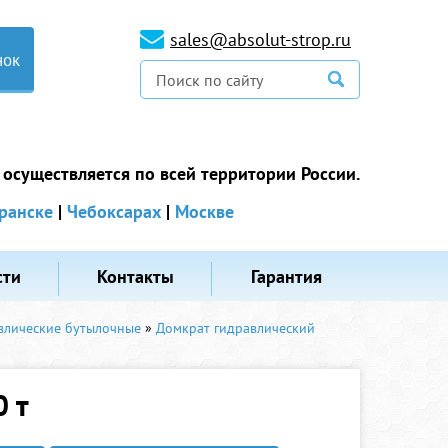
sales@absolut-strop.ru
нок
 осуществляется по всей территории России.
ранске
|
Чебоксарах
|
Москве
сти
Контакты
Гарантия
влические бутылочные
»
Домкрат гидравлический
0 т