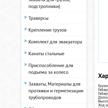
подстропники)
Траверсы
Крепление грузов
Комплект для эвакуатора
Канаты стальные
Приспособление для
подъема за колесо
Хар
Захваты, Материалы для
Грузо
Габар
протяжки и герметизации
Габар
трубопроводов
Допо
Высот
Ход ш