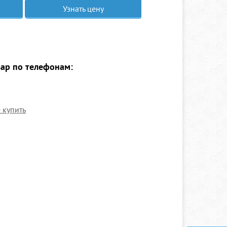
Узнать цену
вар по телефонам:
е купить