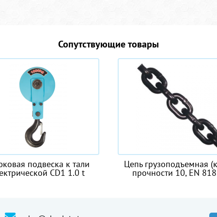
Сопутствующие товары
епь грузоподъемная (класс
Строп аГд
прочности 10, EN 818-6)