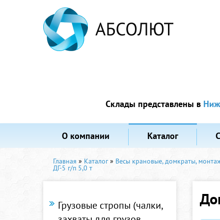
Склады представлены в
Ниж
О компании
Каталог
Главная
»
Каталог
»
Весы крановые, домкраты, монта
ДГ-5 г/п 5,0 т
До
Грузовые стропы (чалки,
захваты для грузов,