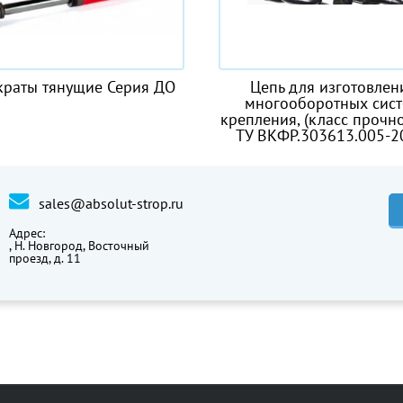
рия ДО
Цепь для изготовления
многооборотных систем
крепления, (класс прочности 8.
ТУ ВКФР.303613.005-2005)
sales@absolut-strop.ru
Адрес:
,
Н. Новгород, Восточный
проезд, д. 11