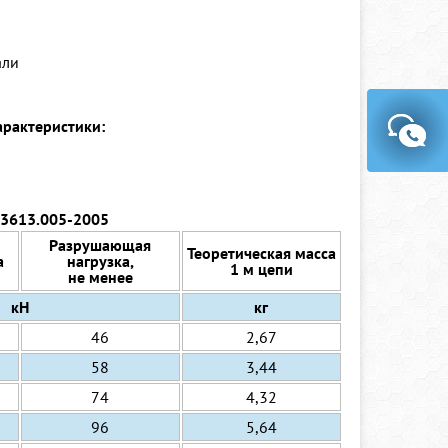
али
арактеристики:
03613.005-2005
Разрушающая
Теоретическая масса
а
нагрузка,
1 м цепи
не менее
кН
кг
46
2,67
58
3,44
74
4,32
96
5,64