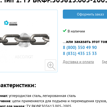
Оформить заказ
В наличии
...
или заказать этот то
8 (800) 350 49 90
8 (831) 435 15 33
Доставка и оплата
Гд
актеристики:
иал:
углеродистая сталь, легированная сталь
ачение
: цепи применяются для подъема и перемещения грузов,
арт для заказа:
ТУ ВКФР.303613.005-2005