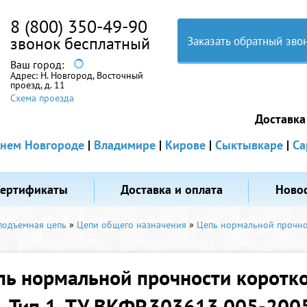
8 (800) 350-49-90
звонок бесплатный
Заказать обратный зво
Ваш город:
Адрес:
Н. Новгород, Восточный
проезд, д. 11
Схема проезда
Доставка
нем Новгороде
|
Владимире
|
Кирове
|
Сыктывкаре
|
Са
Сертификаты
Доставка и оплата
Ново
подъемная цепь
»
Цепи общего назначения
»
Цепь нормальной прочност
пь нормальной прочности коротко
5. Тип 1. ТУ ВКФР.303613.005-200