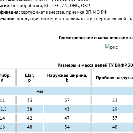
ытие:
без обработки, KC, ТЕС, ZN, DHG, OKP
фикация:
сертификат качества, приемка ВП МО РФ
ечание:
продукция может изготавливаться из нержавеющей ст
Геометрические и механические х
Размеры и масса цепей ТУ ВКФР.3
либр,
Шаг,
Наружная ширина,
Пробная нагрузк
d
p
b
мм
11
33
37
23
12,5
38
43
29
14
42
47
37
16
48
54
48