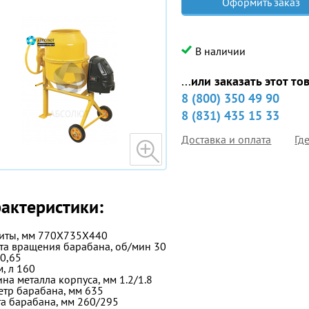
Оформить заказ
В наличии
...
или заказать этот то
8 (800) 350 49 90
8 (831) 435 15 33
Доставка и оплата
Гд
актеристики:
иты, мм
770X735X440
та вращения барабана, об/мин
30
0,65
, л
160
на металла корпуса, мм
1.2/1.8
тр барабана, мм
635
а барабана, мм
260/295