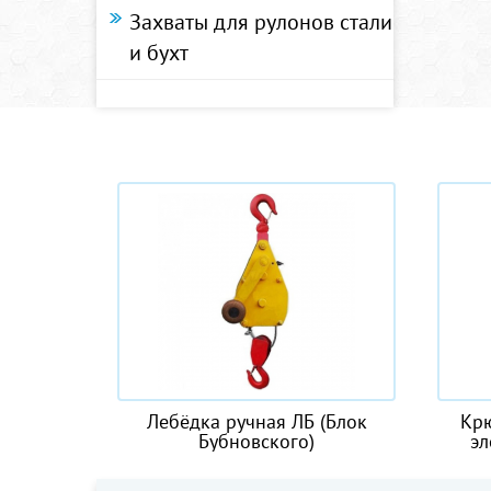
Захваты для рулонов стали
и бухт
ебёдка ручная ЛБ (Блок
Крюковая подвеска к
Бубновского)
электрической CD1 1