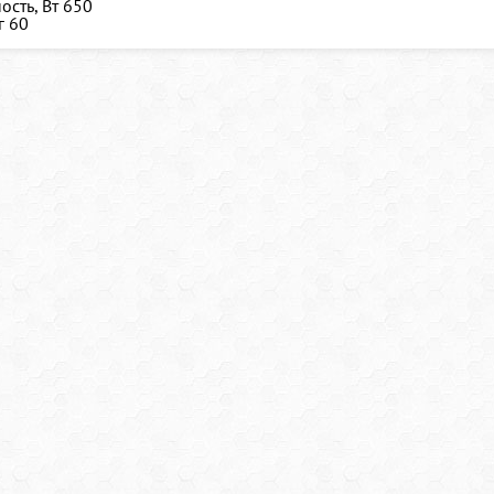
сть, Вт
650
г
60