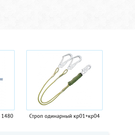
 одинарный кр01+кр04
Веревка "Веста-А 10мм