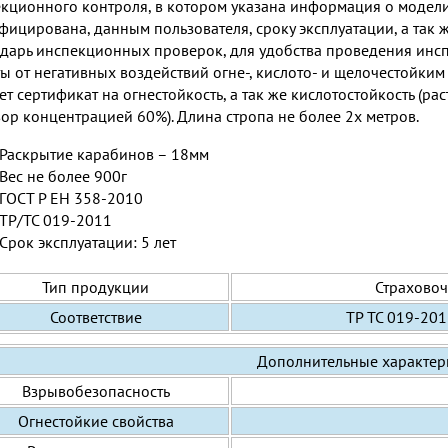
кционного контроля, в котором указана информация о модели
фицирована, данным пользователя, сроку эксплуатации, а та
дарь инспекционных проверок, для удобства проведения инсп
ы от негативных воздействий огне-, кислото- и щелочестойки
ет сертификат на огнестойкость, а так же кислотостойкость (р
вор концентрацией 60%). Длина стропа не более 2х метров.
Раскрытие карабинов – 18мм
Вес не более 900г
ГОСТ Р ЕН 358-2010
ТР/ТС 019-2011
Срок эксплуатации: 5 лет
Тип продукции
Страховоч
Соответствие
ТР ТС 019-201
Дополнительные характер
Взрывобезопасность
Огнестойкие свойства