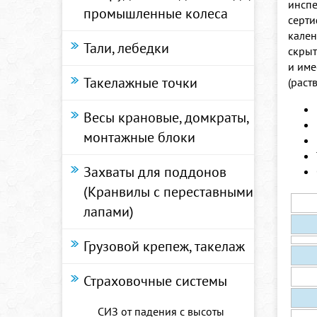
инспе
промышленные колеса
серти
кален
Тали, лебедки
скрыт
и име
Такелажные точки
(раст
Весы крановые, домкраты,
монтажные блоки
Захваты для поддонов
(Кранвилы с переставными
лапами)
Грузовой крепеж, такелаж
Страховочные системы
СИЗ от падения с высоты