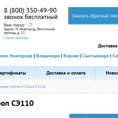
8 (800) 350-49-90
звонок бесплатный
Заказать обратный зво
Ваш город:
Адрес:
Н. Новгород, Восточный
проезд, д. 11
Схема проезда
Доставка
нем Новгороде
|
Владимире
|
Кирове
|
Сыктывкаре
|
Са
Сертификаты
Доставка и оплата
Ново
рные стропы
»
Строп СЭ110
роп СЭ110