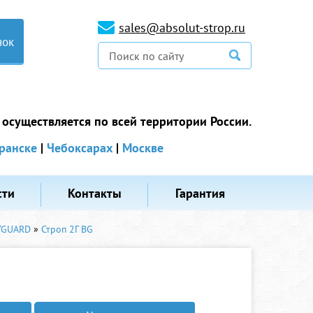
sales@absolut-strop.ru
нок
 осуществляется по всей территории России.
ранске
|
Чебоксарах
|
Москве
сти
Контакты
Гарантия
DYGUARD
»
Строп 2Г BG