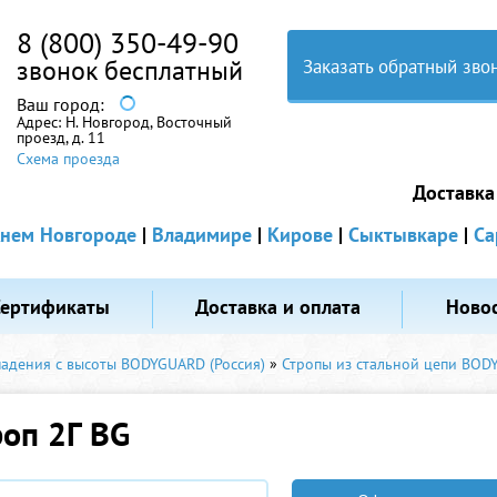
8 (800) 350-49-90
звонок бесплатный
Заказать обратный зво
Ваш город:
Адрес:
Н. Новгород, Восточный
проезд, д. 11
Схема проезда
Доставка
нем Новгороде
|
Владимире
|
Кирове
|
Сыктывкаре
|
Са
Сертификаты
Доставка и оплата
Ново
падения с высоты BODYGUARD (Россия)
»
Стропы из стальной цепи BO
роп 2Г BG