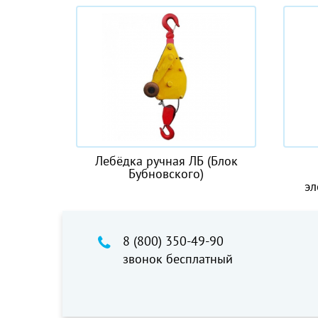
ПМ
Лебёдка ручная ЛБ (Блок
Крюк
Бубновского)
двух
электр
8 (800) 350-49-90
звонок бесплатный