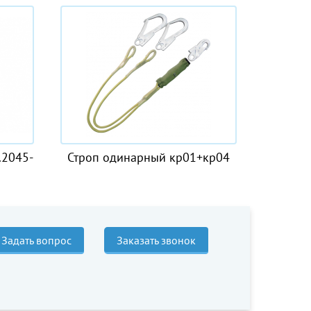
-
Строп одинарный кр01+кр04
Линь 
Задать вопрос
Заказать звонок