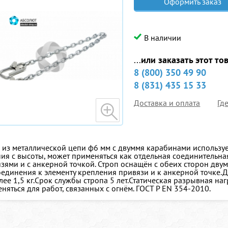
Оформить заказ
В наличии
...
или заказать этот то
8 (800) 350 49 90
8 (831) 435 15 33
Доставка и оплата
Гд
 из металлической цепи ф6 мм с двуммя карабинами используе
ия с высоты, может применяться как отдельная соединительная 
зями и с анкерной точкой. Строп оснащён с обеих сторон дву
единения к элементу крепления привязи и к анкерной точке.Д
лее 1,5 кг.Срок службы стропа 5 лет.Статическая разрывная на
няться для работ, связанных с огнём. ГОСТ Р ЕN 354-2010.