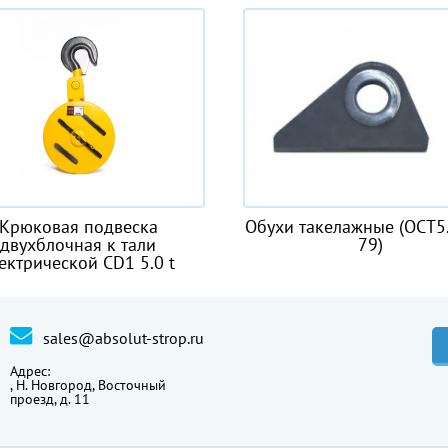
овая подвеска
Обухи такелажные (ОСТ5.2045
блочная к тали
79)
ической CD1 5.0 t
sales@absolut-strop.ru
Адрес:
,
Н. Новгород, Восточный
проезд, д. 11