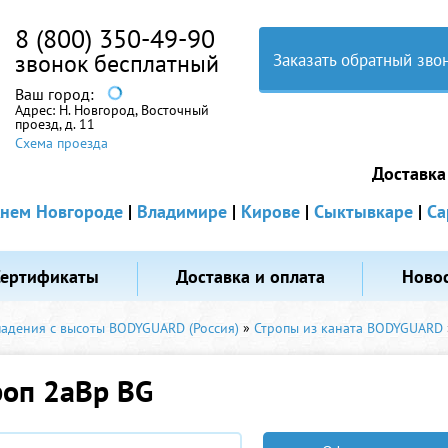
8 (800) 350-49-90
звонок бесплатный
Заказать обратный зво
Ваш город:
Адрес:
Н. Новгород, Восточный
проезд, д. 11
Схема проезда
Доставка
нем Новгороде
|
Владимире
|
Кирове
|
Сыктывкаре
|
Са
Сертификаты
Доставка и оплата
Ново
падения с высоты BODYGUARD (Россия)
»
Стропы из каната BODYGUARD
роп 2аВр BG