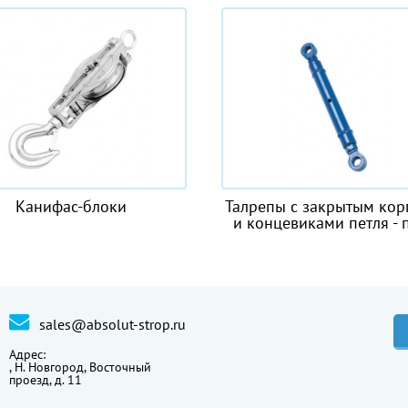
Талрепы с закрытым корпусом
Строп дво
и концевиками петля - петля
sales@absolut-strop.ru
Адрес:
,
Н. Новгород, Восточный
проезд, д. 11