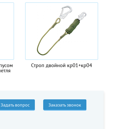
йной кр01+кр04
Шнур полипропиленовый
"Мультитекс-А"
Задать вопрос
Заказать звонок