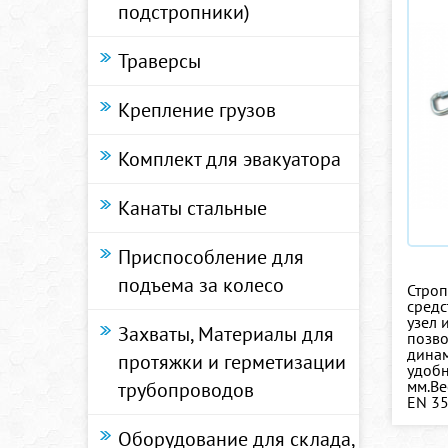
подстропники)
Траверсы
Крепление грузов
Комплект для эвакуатора
Канаты стальные
Приспособление для
подъема за колесо
Строп
средс
узел 
Захваты, Материалы для
позво
динам
протяжки и герметизации
удобн
мм.Ве
трубопроводов
ЕN 35
Оборудование для склада,