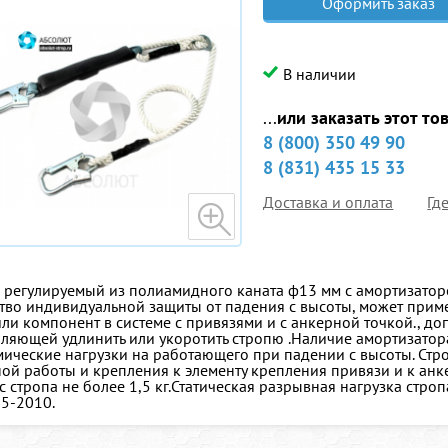
Оформить заказ
В наличии
...
или заказать этот то
8 (800) 350 49 90
8 (831) 435 15 33
Доставка и оплата
Гд
 регулируемый из полиамидного каната ф13 мм с амортизаторо
тво индивидуальной защиты от падения с высоты, может приме
или компонент в системе с привязями и с анкерной точкой., 
ляющей удлинить или укоротить стропю .Наличие амортизато
ические нагрузки на работающего при падении с высоты. Стр
ой работы и крепления к элементу крепления привязи и к анк
с стропа не более 1,5 кг.Статическая разрывная нагрузка стро
5-2010.