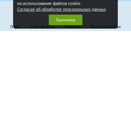
на использование файлов cookie.
Согласие об обработке персональных данных
Информация
Принимаю
О нас
Сертификаты
Новости
Полезные статьи
Контакты
Обратная связь
Клиентам
Доставка и оплата
Гарантия
Политика конфиденциальности
Пользовательское соглашение
Продукция
Грузовые стропы
Траверсы
Крепление грузов
Канаты стальные
Захваты
Складское оборудование
Тали и лебёдки
Блоки монтажные
Грузовой крепеж, такелаж
Страховочные системы
Канаты и веревки
Фурнитура для складского оборудования