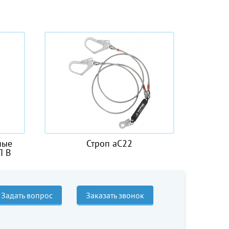
п аС22
Канат полиамидный
Задать вопрос
Заказать звонок