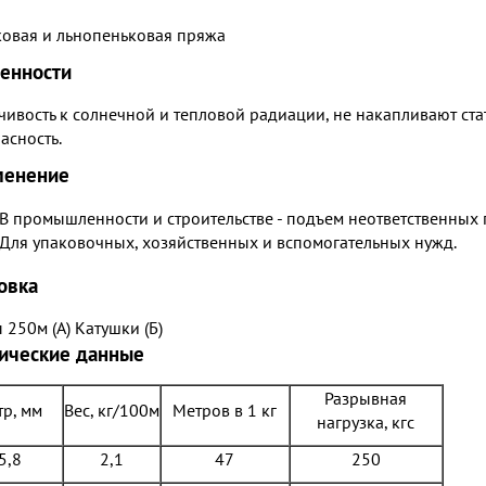
овая и льнопеньковая пряжа
енности
чивость к солнечной и тепловой радиации, не накапливают ста
асность.
менение
В промышленности и строительстве - подъем неответственных 
Для упаковочных, хозяйственных и вспомогательных нужд.
овка
 250м (А)
Катушки (Б)
ические данные
Разрывная
тр, мм
Вес, кг/100м
Метров в 1 кг
нагрузка, кгс
5,8
2,1
47
250