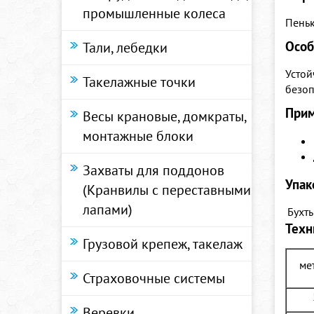
промышленные колеса
Пеньк
Особ
Тали, лебедки
Устой
Такелажные точки
безоп
При
Весы крановые, домкраты,
монтажные блоки
Захваты для поддонов
Упак
(Кранвилы с переставными
лапами)
Бухты
Техн
Грузовой крепеж, такелаж
ме
Страховочные системы
Веревки