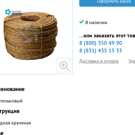
Оформить заказ
В наличии
...
или заказать этот то
8 (800) 350 49 90
8 (831) 435 15 33
Доставка и оплата
Гд
енование
 пеньковый
трукция
дная крученая
ье