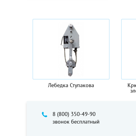
ка Ступакова
Крюковая подвеска к тали
электрической CD1 1.0 t
8 (800) 350-49-90
звонок бесплатный