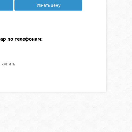
Узнать цену
вар по телефонам:
е купить