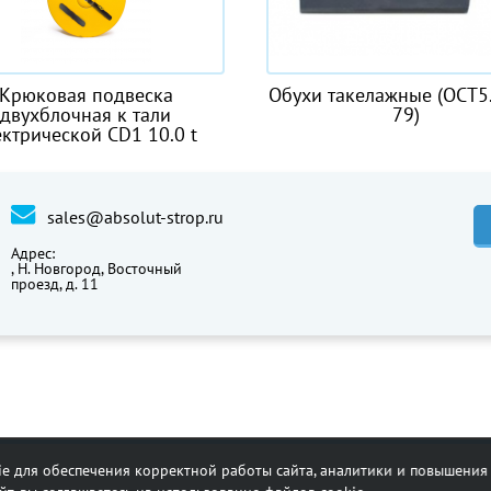
веска
Обухи такелажные (ОСТ5.2045-
 тали
79)
1 10.0 t
sales@absolut-strop.ru
Адрес:
,
Н. Новгород, Восточный
проезд, д. 11
e для обеспечения корректной работы сайта, аналитики и повышения 