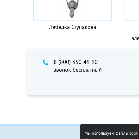
Лебедка Ступакова
Крюковая под
двухблочная к
электрической CD
8 (800) 350-49-90
звонок бесплатный
Мы используем файлы cooki